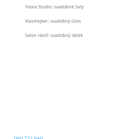
Yoora Studio: svadobné šaty
Vlasmejker: svadobný účes
Salon Hartl: svadobný oblek
0911 733 940