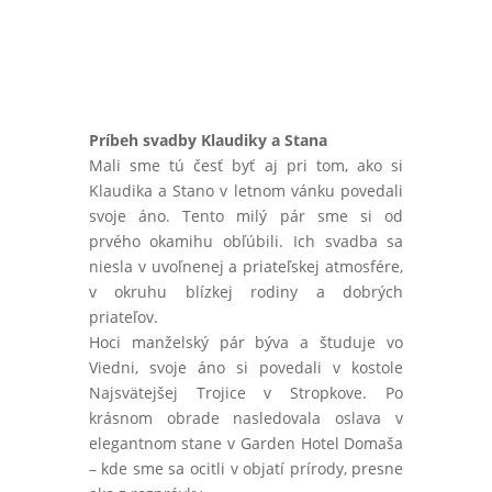
Príbeh svadby Klaudiky a Stana
Mali sme tú česť byť aj pri tom, ako si
Klaudika a Stano v letnom vánku povedali
svoje áno. Tento milý pár sme si od
prvého okamihu obľúbili. Ich svadba sa
niesla v uvoľnenej a priateľskej atmosfére,
v okruhu blízkej rodiny a dobrých
priateľov.
Hoci manželský pár býva a študuje vo
Viedni, svoje áno si povedali v kostole
Najsvätejšej Trojice v Stropkove. Po
krásnom obrade nasledovala oslava v
elegantnom stane v Garden Hotel Domaša
– kde sme sa ocitli v objatí prírody, presne