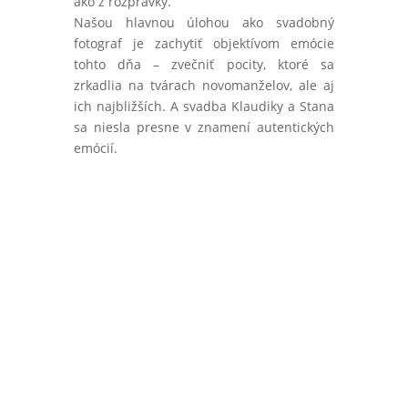
ako z rozprávky.
Našou hlavnou úlohou ako svadobný
fotograf je zachytiť objektívom emócie
tohto dňa – zvečniť pocity, ktoré sa
zrkadlia na tvárach novomanželov, ale aj
ich najbližších. A svadba Klaudiky a Stana
sa niesla presne v znamení autentických
emócií.