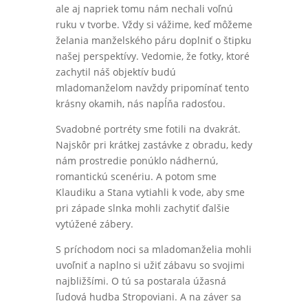
ale aj napriek tomu nám nechali voľnú
ruku v tvorbe. Vždy si vážime, keď môžeme
želania manželského páru doplniť o štipku
našej perspektívy. Vedomie, že fotky, ktoré
zachytil náš objektív budú
mladomanželom navždy pripomínať tento
krásny okamih, nás napĺňa radosťou.
Svadobné portréty sme fotili na dvakrát.
Najskôr pri krátkej zastávke z obradu, kedy
nám prostredie ponúklo nádhernú,
romantickú scenériu. A potom sme
Klaudiku a Stana vytiahli k vode, aby sme
pri západe slnka mohli zachytiť ďalšie
vytúžené zábery.
S príchodom noci sa mladomanželia mohli
uvoľniť a naplno si užiť zábavu so svojimi
najbližšími. O tú sa postarala úžasná
ľudová hudba Stropoviani. A na záver sa