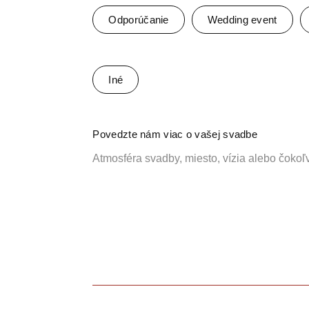
Odporúčanie
Wedding event
Iné
Povedzte nám viac o vašej svadbe