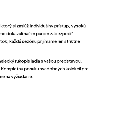
torý si zaslúži individuálny prístup, vysokú
sme dokázali našim párom zabezpečiť
tok, každú sezónu prijímame len striktne
 umelecký rukopis ladia s vašou predstavou,
h. Kompletnú ponuku svadobných kolekcií pre
e na vyžiadanie.