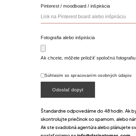
Pinterest / moodboard / inšpirácia
Fotografia alebo inšpirácia
Ak chcete, môžete priložiť spoločnú fotografiu 
Súhlasím so spracovaním osobných údajov.
Štandardne odpovedáme do 48 hodín. Ak by 
skontrolujte priečinok so spamom, alebo ná
Ak ste svadobná agentúra alebo plánujete 
poslať priamo na
info@darinatomas.com
.