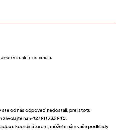
alebo vizuálnu inšpiráciu.
ste od nás odpoveď nedostali, pre istotu
m zavolajte na
+421 911 733 940
.
svadbu s koordinátorom, môžete nám vaše podklady