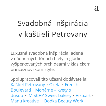
Svadobná inšpirácia
v kaštieli Petrovany
Luxusná svadobná inšpirácia ladená
v nádherných tónoch bielych gladiol
vyšperkovaných orchideami v klasickom
princeznovskom štýle.
Spolupracovali títo užasní dodávatelia:
Kaštiel Petrovany
・
Ozeta
・
French
Boulevard
・
Monâme – kvety s
dušou
・
MISCHY Sweet bakery
・
Vizu.art
・
Manu kreative
・
Bodka Beauty Work