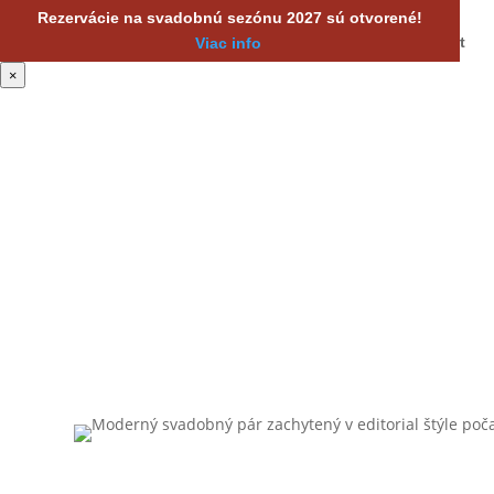
Rezervácie na svadobnú sezónu 2027 sú otvorené!
Svadobná galéria
O nás
Blog
FAQ
Kontakt
Viac info
×